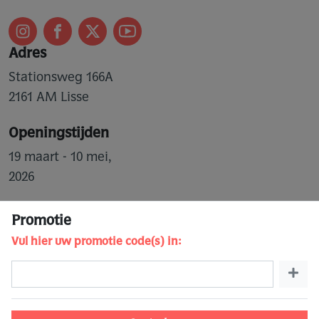
Adres
Stationsweg 166A
2161 AM Lisse
Openingstijden
19 maart - 10 mei,
2026
Contact
Promotie
Vul hier uw promotie code(s) in:
Groepen
Veelgestelde vragen